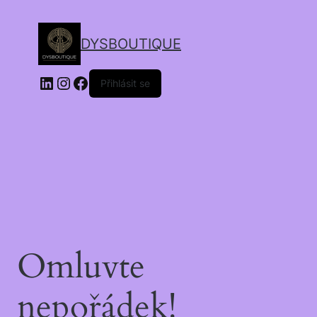
DYSBOUTIQUE
Přihlásit se
Omluvte
nepořádek!