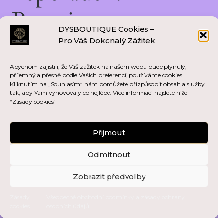
Pracujeme na
DYSBOUTIQUE Cookies –
něčem skvělém —
Pro Váš Dokonalý Zážitek
vraťte se brzy zpět!
Abychom zajistili, že Váš zážitek na našem webu bude plynulý,
příjemný a přesně podle Vašich preferencí, používáme cookies.
Kliknutím na „Souhlasím“ nám pomůžete přizpůsobit obsah a služby
tak, aby Vám vyhovovaly co nejlépe. Více informací najdete níže
“Zásady cookies”
Přijmout
Odmítnout
Zobrazit předvolby
Zásady
Všeobecné obchodní podmínky a zásady ochrany
cookies
osobních údajů