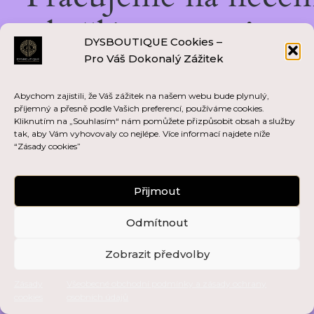
skvělém — vraťte se
DYSBOUTIQUE Cookies –
Pro Váš Dokonalý Zážitek
brzy zpět!
Abychom zajistili, že Váš zážitek na našem webu bude plynulý,
příjemný a přesně podle Vašich preferencí, používáme cookies.
Kliknutím na „Souhlasím“ nám pomůžete přizpůsobit obsah a služby
tak, aby Vám vyhovovaly co nejlépe. Více informací najdete níže
“Zásady cookies”
Přijmout
Odmítnout
Zobrazit předvolby
Zásady
Všeobecné obchodní podmínky a zásady ochrany
cookies
osobních údajů