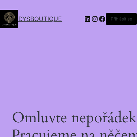
DYSBOUTIQUE
Přihlásit se
Omluvte nepořádek
Pracujeme na něče