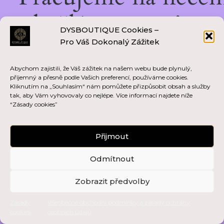
skvělém — vraťte se
DYSBOUTIQUE Cookies –
Pro Váš Dokonalý Zážitek
brzy zpět!
Abychom zajistili, že Váš zážitek na našem webu bude plynulý,
příjemný a přesně podle Vašich preferencí, používáme cookies.
Kliknutím na „Souhlasím“ nám pomůžete přizpůsobit obsah a služby
tak, aby Vám vyhovovaly co nejlépe. Více informací najdete níže
“Zásady cookies”
Přijmout
Odmítnout
Zobrazit předvolby
Zásady
Všeobecné obchodní podmínky a zásady ochrany
cookies
osobních údajů