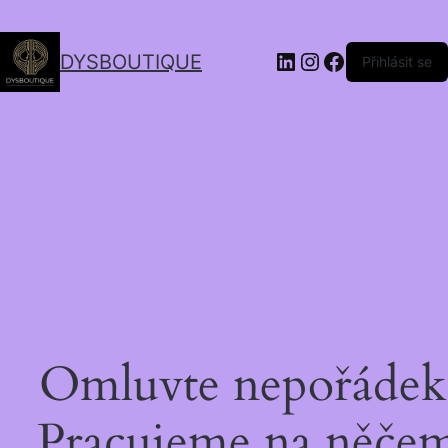
DYSBOUTIQUE
Přihlásit se
Omluvte nepořádek
Pracujeme na něče