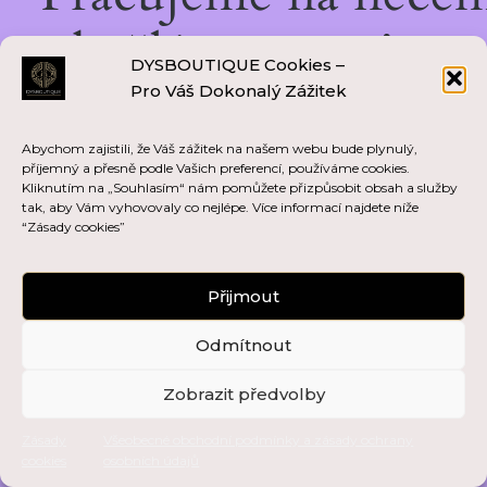
skvělém — vraťte se
DYSBOUTIQUE Cookies –
Pro Váš Dokonalý Zážitek
brzy zpět!
Abychom zajistili, že Váš zážitek na našem webu bude plynulý,
příjemný a přesně podle Vašich preferencí, používáme cookies.
Kliknutím na „Souhlasím“ nám pomůžete přizpůsobit obsah a služby
tak, aby Vám vyhovovaly co nejlépe. Více informací najdete níže
“Zásady cookies”
Přijmout
Odmítnout
Zobrazit předvolby
Zásady
Všeobecné obchodní podmínky a zásady ochrany
cookies
osobních údajů