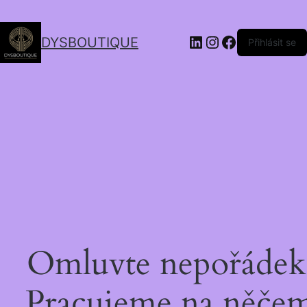
DYSBOUTIQUE
Přihlásit se
Omluvte nepořádek
Pracujeme na něče