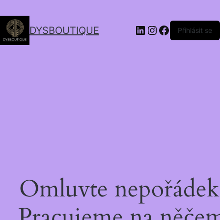
DYSBOUTIQUE
Přihlásit se
Omluvte nepořádek
Pracujeme na něče