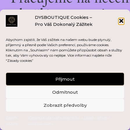
skvělém — vraťte se
DYSBOUTIQUE Cookies –
Pro Váš Dokonalý Zážitek
brzy zpět!
Abychom zajistili, že Váš zážitek na našem webu bude plynulý,
příjemný a přesně podle Vašich preferencí, používáme cookies.
Kliknutím na „Souhlasím“ nám pomůžete přizpůsobit obsah a služby
tak, aby Vám vyhovovaly co nejlépe. Více informací najdete níže
“Zásady cookies”
Přijmout
Odmítnout
Zobrazit předvolby
Zásady
Všeobecné obchodní podmínky a zásady ochrany
cookies
osobních údajů