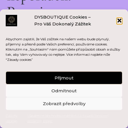
Pracujeme na
DYSBOUTIQUE Cookies –
něčem skvělém —
Pro Váš Dokonalý Zážitek
vraťte se brzy zpět!
Abychom zajistili, že Váš zážitek na našem webu bude plynulý,
příjemný a přesně podle Vašich preferencí, používáme cookies.
Kliknutím na „Souhlasím“ nám pomůžete přizpůsobit obsah a služby
tak, aby Vám vyhovovaly co nejlépe. Více informací najdete níže
“Zásady cookies”
Přijmout
Odmítnout
Zobrazit předvolby
Zásady
Všeobecné obchodní podmínky a zásady ochrany
cookies
osobních údajů