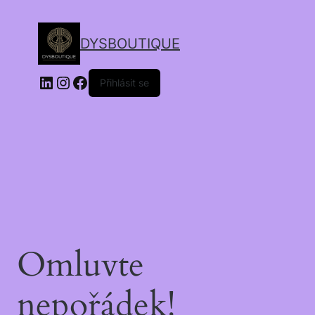
DYSBOUTIQUE
Přihlásit se
Omluvte
nepořádek!