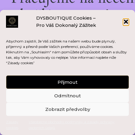
skvělém — vraťte se
DYSBOUTIQUE Cookies –
Pro Váš Dokonalý Zážitek
brzy zpět!
Abychom zajistili, že Váš zážitek na našem webu bude plynulý,
příjemný a přesně podle Vašich preferencí, používáme cookies.
Kliknutím na „Souhlasím“ nám pomůžete přizpůsobit obsah a služby
tak, aby Vám vyhovovaly co nejlépe. Více informací najdete níže
“Zásady cookies”
Přijmout
Odmítnout
Zobrazit předvolby
Zásady
Všeobecné obchodní podmínky a zásady ochrany
cookies
osobních údajů