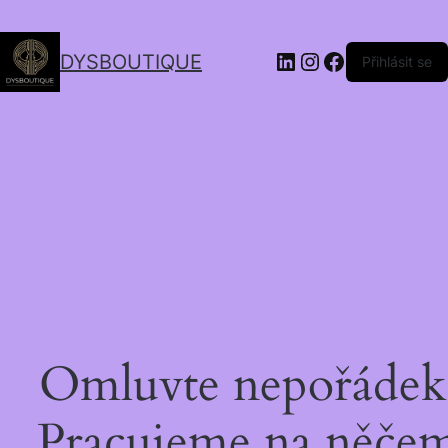
DYSBOUTIQUE
Přihlásit se
Omluvte nepořádek
Pracujeme na něče