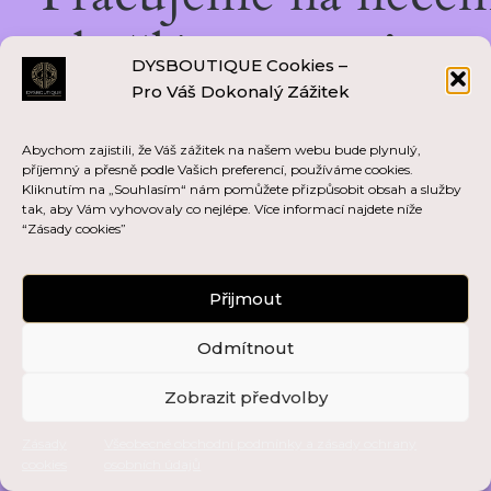
skvělém — vraťte se
DYSBOUTIQUE Cookies –
Pro Váš Dokonalý Zážitek
brzy zpět!
Abychom zajistili, že Váš zážitek na našem webu bude plynulý,
příjemný a přesně podle Vašich preferencí, používáme cookies.
Kliknutím na „Souhlasím“ nám pomůžete přizpůsobit obsah a služby
tak, aby Vám vyhovovaly co nejlépe. Více informací najdete níže
“Zásady cookies”
Přijmout
Odmítnout
Zobrazit předvolby
Zásady
Všeobecné obchodní podmínky a zásady ochrany
cookies
osobních údajů