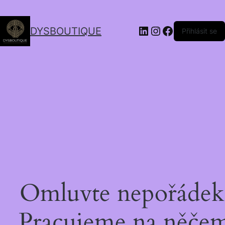
DYSBOUTIQUE
Přihlásit se
Omluvte nepořádek
Pracujeme na něče