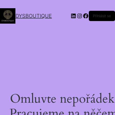
DYSBOUTIQUE
Přihlásit se
Omluvte nepořádek
Pracujeme na něče