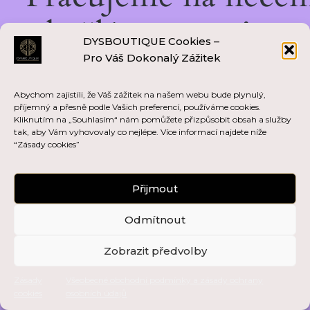
skvělém — vraťte se
DYSBOUTIQUE Cookies –
Pro Váš Dokonalý Zážitek
brzy zpět!
Abychom zajistili, že Váš zážitek na našem webu bude plynulý,
příjemný a přesně podle Vašich preferencí, používáme cookies.
Kliknutím na „Souhlasím“ nám pomůžete přizpůsobit obsah a služby
tak, aby Vám vyhovovaly co nejlépe. Více informací najdete níže
“Zásady cookies”
Přijmout
Odmítnout
Zobrazit předvolby
Zásady
Všeobecné obchodní podmínky a zásady ochrany
cookies
osobních údajů