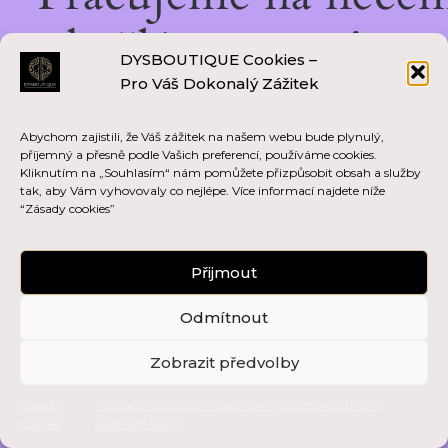
skvělém — vraťte se
DYSBOUTIQUE Cookies –
Pro Váš Dokonalý Zážitek
brzy zpět!
Abychom zajistili, že Váš zážitek na našem webu bude plynulý,
příjemný a přesně podle Vašich preferencí, používáme cookies.
Kliknutím na „Souhlasím“ nám pomůžete přizpůsobit obsah a služby
tak, aby Vám vyhovovaly co nejlépe. Více informací najdete níže
“Zásady cookies”
Přijmout
Odmítnout
Zobrazit předvolby
Zásady
Všeobecné obchodní podmínky a zásady ochrany
cookies
osobních údajů