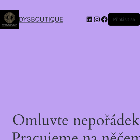
DYSBOUTIQUE
Přihlásit se
Omluvte nepořádek
Pracujeme na něče