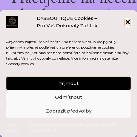
skvělém — vraťte se
DYSBOUTIQUE Cookies –
Pro Váš Dokonalý Zážitek
brzy zpět!
Abychom zajistili, že Váš zážitek na našem webu bude plynulý,
příjemný a přesně podle Vašich preferencí, používáme cookies.
Kliknutím na „Souhlasím“ nám pomůžete přizpůsobit obsah a služby
tak, aby Vám vyhovovaly co nejlépe. Více informací najdete níže
“Zásady cookies”
Přijmout
Odmítnout
Zobrazit předvolby
Zásady
Všeobecné obchodní podmínky a zásady ochrany
cookies
osobních údajů