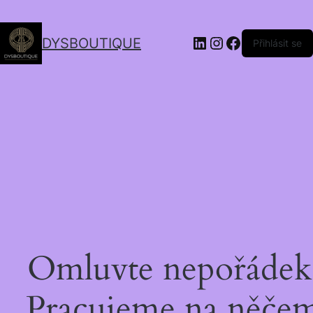
DYSBOUTIQUE
Přihlásit se
Omluvte nepořádek
Pracujeme na něče