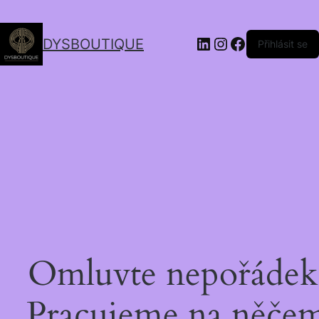
DYSBOUTIQUE
Přihlásit se
Omluvte nepořádek
Pracujeme na něče