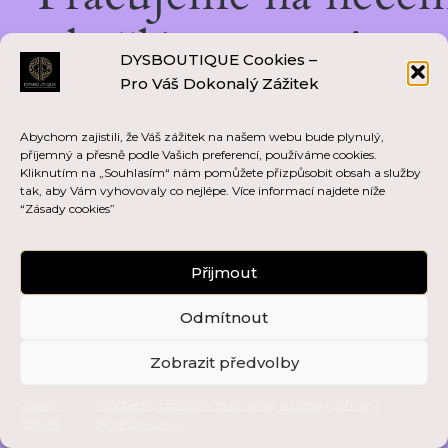
skvělém — vraťte se
DYSBOUTIQUE Cookies –
Pro Váš Dokonalý Zážitek
brzy zpět!
Abychom zajistili, že Váš zážitek na našem webu bude plynulý,
příjemný a přesně podle Vašich preferencí, používáme cookies.
Kliknutím na „Souhlasím“ nám pomůžete přizpůsobit obsah a služby
tak, aby Vám vyhovovaly co nejlépe. Více informací najdete níže
“Zásady cookies”
Přijmout
Odmítnout
Zobrazit předvolby
Zásady
Všeobecné obchodní podmínky a zásady ochrany
cookies
osobních údajů