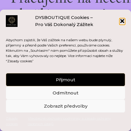
skvělém — vraťte se
DYSBOUTIQUE Cookies –
Pro Váš Dokonalý Zážitek
brzy zpět!
Abychom zajistili, že Váš zážitek na našem webu bude plynulý,
příjemný a přesně podle Vašich preferencí, používáme cookies.
Kliknutím na „Souhlasím“ nám pomůžete přizpůsobit obsah a služby
tak, aby Vám vyhovovaly co nejlépe. Více informací najdete níže
“Zásady cookies”
Přijmout
Odmítnout
Zobrazit předvolby
Zásady
Všeobecné obchodní podmínky a zásady ochrany
cookies
osobních údajů