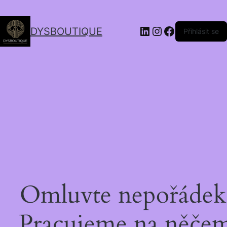
DYSBOUTIQUE
Přihlásit se
Omluvte nepořádek
Pracujeme na něče