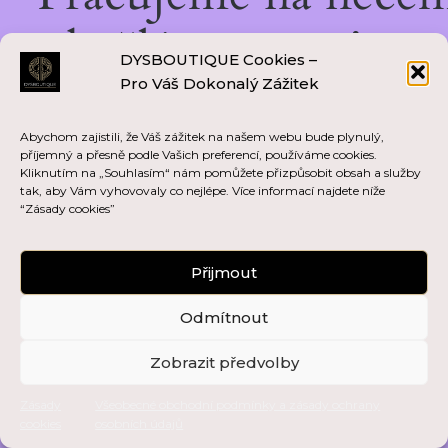
skvělém — vraťte se
DYSBOUTIQUE Cookies –
Pro Váš Dokonalý Zážitek
brzy zpět!
Abychom zajistili, že Váš zážitek na našem webu bude plynulý,
příjemný a přesně podle Vašich preferencí, používáme cookies.
Kliknutím na „Souhlasím“ nám pomůžete přizpůsobit obsah a služby
tak, aby Vám vyhovovaly co nejlépe. Více informací najdete níže
“Zásady cookies”
Přijmout
Odmítnout
Zobrazit předvolby
Zásady
Všeobecné obchodní podmínky a zásady ochrany
cookies
osobních údajů