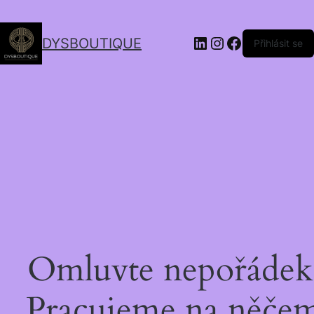
DYSBOUTIQUE
Přihlásit se
Omluvte nepořádek
Pracujeme na něče