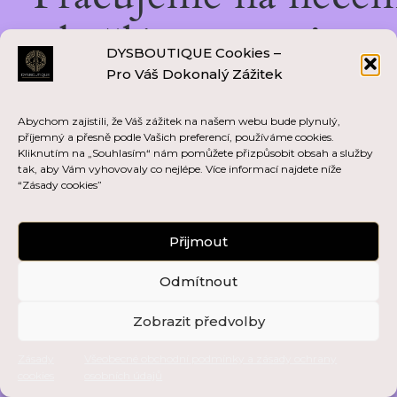
skvělém — vraťte se
DYSBOUTIQUE Cookies –
Pro Váš Dokonalý Zážitek
brzy zpět!
Abychom zajistili, že Váš zážitek na našem webu bude plynulý,
příjemný a přesně podle Vašich preferencí, používáme cookies.
Kliknutím na „Souhlasím“ nám pomůžete přizpůsobit obsah a služby
tak, aby Vám vyhovovaly co nejlépe. Více informací najdete níže
“Zásady cookies”
Přijmout
Odmítnout
Zobrazit předvolby
Zásady
Všeobecné obchodní podmínky a zásady ochrany
cookies
osobních údajů