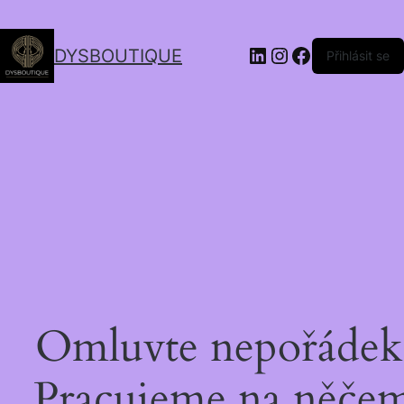
DYSBOUTIQUE
Přihlásit se
Omluvte nepořádek
Pracujeme na něče